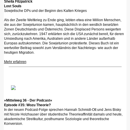
Sheila Fitzpatrick
Lost Souls
Sowjetische DPs und der Beginn des Kalten Krieges
Als der Zweite Weltkrieg zu Ende ging, lebten etwa eine Million Menschen,
die aus der Sowjetunion kamen, hauptsächlich in den westlich besetzten
Zonen Deutschlands und Österreichs. Diese Displaced Persons weigerten
sich, zurückzukehren. 1947 erklärten sich die USA zunächst bereit, für deren
Umsiedlung nach Amerika, Australien und in andere Länder außerhalb
Europas aufzukommen. Die Sowjetunion protestierte. Dieses Buch ist ein
wertvoller Beitrag sowohl zum Verständnis der Nachkriegs- wie auch der
heutigen Migration.
Mehr erfahren
»Mittelweg 36 - Der Podcast«
Episode #35: Wozu Theorie?
In der neuen Podcast-Folge sprechen Hannah Schmidt-Ott und Jens Bisky
mit Nicole Holzhauser über studentische Theorieaffinität damals und heute,
akademische Streitkultur, posthumane Soziologie und theoretische
Konversion.