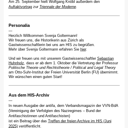
Am 25. September hielt Wolfgang Knöbl außerdem den
Auftaktvortrag
zur
Triennale der Moderne
.
Personalia
—
Herzlich Willkommen Svenja Goltermann!
Wir freuen uns, die Historikerin aus Zürich als
Gastwissenschaftlerin bei uns am HIS zu begrüßen.
Mehr über Svenja Goltermann erfahren Sie
hier
.
Und wir freuen uns mit unserem Gastwissenschaftler
Sebastian
Huhnholz
, dass er ab dem 1. Oktober die Vertretung der Professur
Politische Theorie und Rechtstheorie / Political and Legal Theory
am Otto-Suhr-Institut der Freien Universität Berlin (FU) übernimmt.
Wir wünschen einen guten Start!
Aus dem HIS-Archiv
—
In neuen Ausgabe der antifa, dem Verbandsmagazin der VVN-BdA
(Vereinigung der Verfolgten des Naziregimes – Bund der
Antifaschistinnen und Antifaschisten)
ist ein Beitrag über das
Treffen der freien Archive im HIS (Juni
2025)
veröffentlicht.