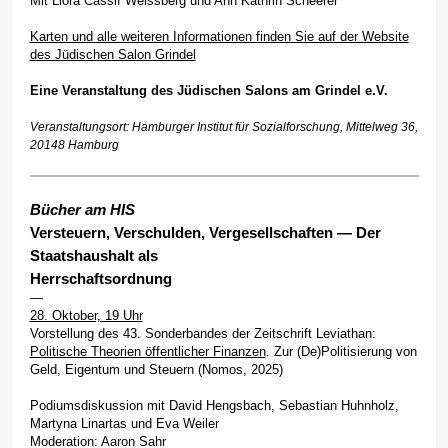
Mit Liora Cassif Weissberg und Ann Kathrin Scheerer
Karten und alle weiteren Informationen finden Sie auf der Website
des Jüdischen Salon Grindel
Eine Veranstaltung des Jüdischen Salons am Grindel e.V.
Veranstaltungsort: Hamburger Institut für Sozialforschung, Mittelweg 36,
20148 Hamburg
Bücher am HIS
Versteuern, Verschulden, Vergesell
schaften — Der
Staatshaushalt als
Herrschaftsordnung
—
28. Oktober, 19 Uhr
Vorstellung des 43. Sonderbandes der Zeitschrift Leviathan:
Politische Theorien öffentlicher Finanzen
. Zur (De)Politisierung von
Geld, Eigentum und Steuern (Nomos, 2025)
Podiumsdiskussion mit David Hengsbach, Sebastian Huhnholz,
Martyna Linartas und Eva Weiler
Moderation: Aaron Sahr